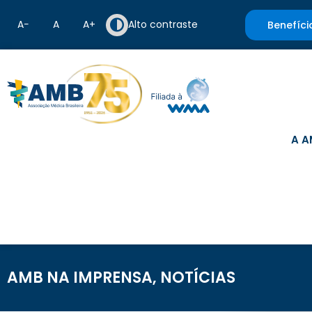
A−
A
A+
Alto contraste
Benefíci
A A
AMB NA IMPRENSA
,
NOTÍCIAS