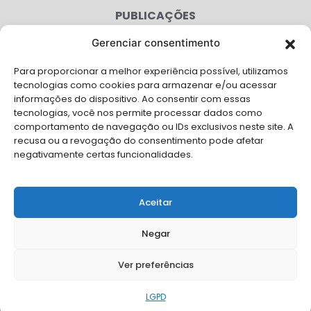
PUBLICAÇÕES
CONGRESSO
Gerenciar consentimento
Para proporcionar a melhor experiência possível, utilizamos
AGENDA
tecnologias como cookies para armazenar e/ou acessar
informações do dispositivo. Ao consentir com essas
CAMPANHAS
tecnologias, você nos permite processar dados como
comportamento de navegação ou IDs exclusivos neste site. A
SERVIÇOS
recusa ou a revogação do consentimento pode afetar
negativamente certas funcionalidades.
FILIADAS
FALE CONOSCO
Aceitar
Solicite Apoio Institucional da AMB para o seu evento
Negar
Ver preferências
© Copyright AMB 2025. Todos os direitos reservados.
LGPD