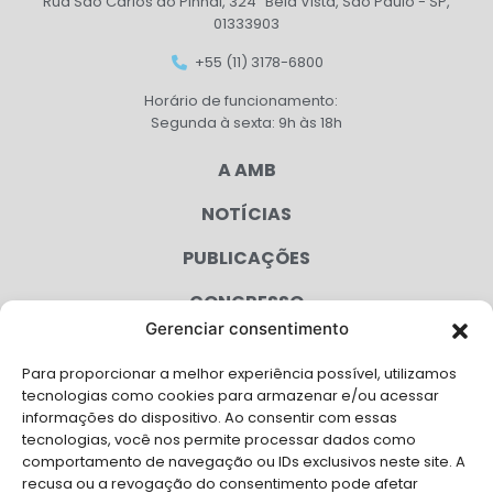
Rua São Carlos do Pinhal, 324 Bela Vista, São Paulo - SP,
01333903
+55 (11) 3178-6800
Horário de funcionamento:
Segunda à sexta: 9h às 18h
A AMB
NOTÍCIAS
PUBLICAÇÕES
CONGRESSO
Gerenciar consentimento
AGENDA
Para proporcionar a melhor experiência possível, utilizamos
CAMPANHAS
tecnologias como cookies para armazenar e/ou acessar
informações do dispositivo. Ao consentir com essas
SERVIÇOS
tecnologias, você nos permite processar dados como
comportamento de navegação ou IDs exclusivos neste site. A
FILIADAS
recusa ou a revogação do consentimento pode afetar