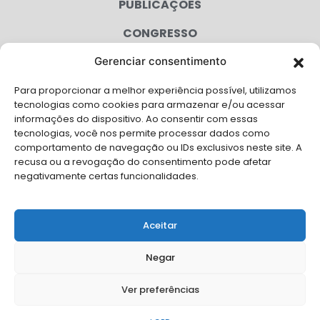
PUBLICAÇÕES
CONGRESSO
Gerenciar consentimento
AGENDA
Para proporcionar a melhor experiência possível, utilizamos
CAMPANHAS
tecnologias como cookies para armazenar e/ou acessar
informações do dispositivo. Ao consentir com essas
SERVIÇOS
tecnologias, você nos permite processar dados como
comportamento de navegação ou IDs exclusivos neste site. A
FILIADAS
recusa ou a revogação do consentimento pode afetar
negativamente certas funcionalidades.
LGPD
FALE CONOSCO
Aceitar
Solicite Apoio Institucional da AMB para o seu evento
Negar
Ver preferências
© Copyright AMB 2026. Todos os direitos reservados.