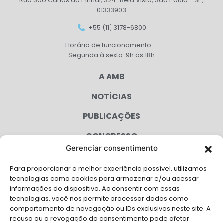
Rua São Carlos do Pinhal, 324 Bela Vista, São Paulo - SP,
01333903
+55 (11) 3178-6800
Horário de funcionamento:
Segunda à sexta: 9h às 18h
A AMB
NOTÍCIAS
PUBLICAÇÕES
CONGRESSO
Gerenciar consentimento
AGENDA
Para proporcionar a melhor experiência possível, utilizamos
CAMPANHAS
tecnologias como cookies para armazenar e/ou acessar
informações do dispositivo. Ao consentir com essas
SERVIÇOS
tecnologias, você nos permite processar dados como
comportamento de navegação ou IDs exclusivos neste site. A
FILIADAS
recusa ou a revogação do consentimento pode afetar