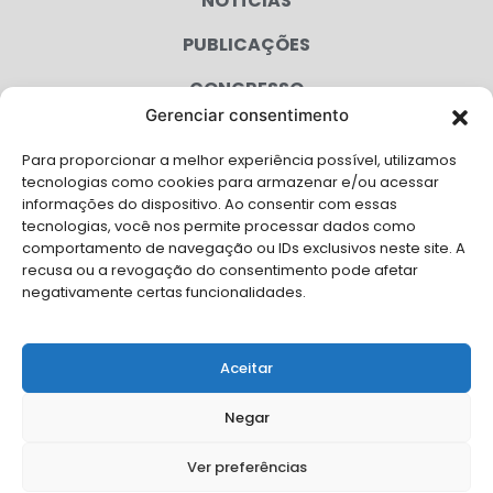
NOTÍCIAS
PUBLICAÇÕES
CONGRESSO
Gerenciar consentimento
AGENDA
Para proporcionar a melhor experiência possível, utilizamos
CAMPANHAS
tecnologias como cookies para armazenar e/ou acessar
informações do dispositivo. Ao consentir com essas
SERVIÇOS
tecnologias, você nos permite processar dados como
comportamento de navegação ou IDs exclusivos neste site. A
FILIADAS
recusa ou a revogação do consentimento pode afetar
negativamente certas funcionalidades.
LGPD
FALE CONOSCO
Aceitar
Solicite Apoio Institucional da AMB para o seu evento
Negar
Ver preferências