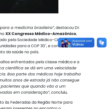
ara a medicina brasileira”
, destacou Dr.
 no
XX Congresso Médico-Amazônico
,
izado pela Sociedade Médico-Cirúrgica do
tunidades para a COP 30´, e contou com
to da saúde no país.
safios enfrentados pela classe médica e a
ca científica se dá em uma velocidade
ia. Boa parte dos médicos hoje trabalha
 muitos anos de estrada já não consegue
e pacientes que quando vão a um
levadas em consideração”
, concluiu
.
unto às Federadas da Região Norte para
tiveram presentes no encontro o