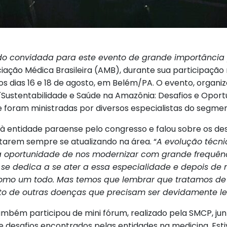
do convidada para este evento de grande importância p
ciação Médica Brasileira (AMB), durante sua participação
 os dias 16 e 18 de agosto, em Belém/PA. O evento, organ
´Sustentabilidade e Saúde na Amazônia: Desafios e Opor
oram ministradas por diversos especialistas do segmen
u à entidade paraense pelo congresso e falou sobre os de
tarem sempre se atualizando na área. “
A evolução técni
 oportunidade de nos modernizar com grande frequênc
se dedica a se ater a essa especialidade e depois de
 como um todo. Mas temos que lembrar que tratamos d
to de outras doenças que precisam ser devidamente 
l também participou de mini fórum, realizado pela SMCP, j
s e desafios encontrados pelas entidades na medicina. Es