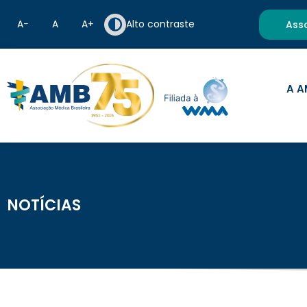
A−
A
A+
Alto contraste
Ass
A A
NOTÍCIAS