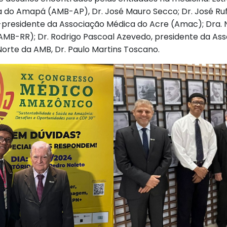
a do Amapá (AMB-AP), Dr. José Mauro Secco; Dr. José Ru
ce-presidente da Associação Médica do Acre (Amac); Dra
AMB-RR); Dr. ⁠Rodrigo Pascoal Azevedo, presidente da Ass
orte da AMB, Dr. Paulo Martins Toscano.