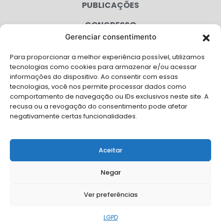
PUBLICAÇÕES
CONGRESSO
Gerenciar consentimento
AGENDA
Para proporcionar a melhor experiência possível, utilizamos
CAMPANHAS
tecnologias como cookies para armazenar e/ou acessar
informações do dispositivo. Ao consentir com essas
SERVIÇOS
tecnologias, você nos permite processar dados como
comportamento de navegação ou IDs exclusivos neste site. A
FILIADAS
recusa ou a revogação do consentimento pode afetar
negativamente certas funcionalidades.
LGPD
FALE CONOSCO
Aceitar
Solicite Apoio Institucional da AMB para o seu evento
Negar
Ver preferências
© Copyright AMB 2026. Todos os direitos reservados.
LGPD