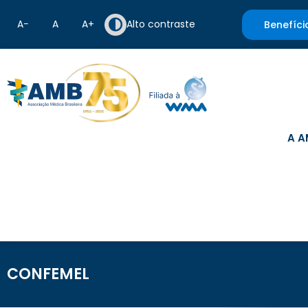
A−
A
A+
Alto contraste
Benefíci
A A
CONFEMEL