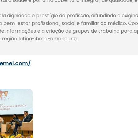
sal à saúde e por uma cobertura integral, de qualidade, 
a dignidade e prestígio da profissão, difundindo e exig
 bem-estar profissional, social e familiar do médico. Co
 de informações e a criação de grupos de trabalho para 
a região latino-ibero-americana.
femel.com/