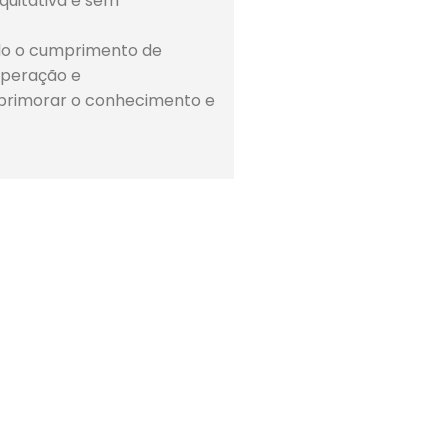
equitativa e sem
indo o cumprimento de
operação e
aprimorar o conhecimento e