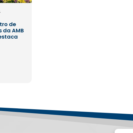
4
tro de
s da AMB
estaca