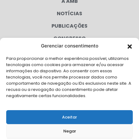
A AMB
NOTÍCIAS
PUBLICAÇÕES
CONGRESSO
Gerenciar consentimento
AGENDA
Para proporcionar a melhor experiência possível, utilizamos
CAMPANHAS
tecnologias como cookies para armazenar e/ou acessar
informações do dispositivo. Ao consentir com essas
SERVIÇOS
tecnologias, você nos permite processar dados como
comportamento de navegação ou IDs exclusivos neste site. A
FILIADAS
recusa ou a revogação do consentimento pode afetar
negativamente certas funcionalidades.
LGPD
FALE CONOSCO
Aceitar
Solicite Apoio Institucional da AMB para o seu evento
Negar