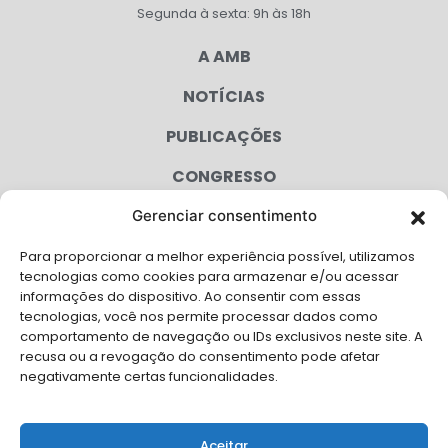
Segunda à sexta: 9h às 18h
A AMB
NOTÍCIAS
PUBLICAÇÕES
CONGRESSO
Gerenciar consentimento
AGENDA
Para proporcionar a melhor experiência possível, utilizamos
CAMPANHAS
tecnologias como cookies para armazenar e/ou acessar
informações do dispositivo. Ao consentir com essas
SERVIÇOS
tecnologias, você nos permite processar dados como
comportamento de navegação ou IDs exclusivos neste site. A
FILIADAS
recusa ou a revogação do consentimento pode afetar
negativamente certas funcionalidades.
LGPD
FALE CONOSCO
Aceitar