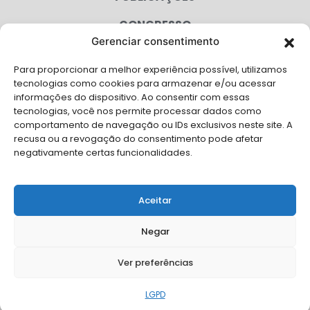
CONGRESSO
Gerenciar consentimento
AGENDA
Para proporcionar a melhor experiência possível, utilizamos
CAMPANHAS
tecnologias como cookies para armazenar e/ou acessar
informações do dispositivo. Ao consentir com essas
SERVIÇOS
tecnologias, você nos permite processar dados como
comportamento de navegação ou IDs exclusivos neste site. A
FILIADAS
recusa ou a revogação do consentimento pode afetar
negativamente certas funcionalidades.
LGPD
FALE CONOSCO
Aceitar
Solicite Apoio Institucional da AMB para o seu evento
Negar
Ver preferências
© Copyright AMB 2026. Todos os direitos reservados.
LGPD