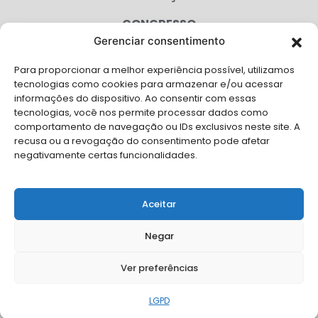
CONGRESSO
Gerenciar consentimento
AGENDA
Para proporcionar a melhor experiência possível, utilizamos
CAMPANHAS
tecnologias como cookies para armazenar e/ou acessar
informações do dispositivo. Ao consentir com essas
SERVIÇOS
tecnologias, você nos permite processar dados como
comportamento de navegação ou IDs exclusivos neste site. A
FILIADAS
recusa ou a revogação do consentimento pode afetar
negativamente certas funcionalidades.
LGPD
FALE CONOSCO
Aceitar
Solicite Apoio Institucional da AMB para o seu evento
Negar
Ver preferências
© Copyright AMB 2026. Todos os direitos reservados.
LGPD