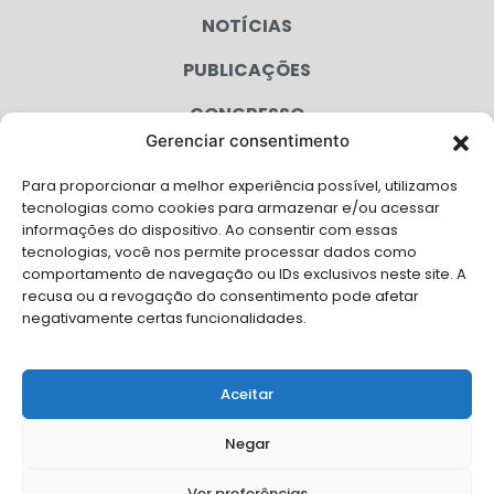
NOTÍCIAS
PUBLICAÇÕES
CONGRESSO
Gerenciar consentimento
AGENDA
Para proporcionar a melhor experiência possível, utilizamos
CAMPANHAS
tecnologias como cookies para armazenar e/ou acessar
informações do dispositivo. Ao consentir com essas
SERVIÇOS
tecnologias, você nos permite processar dados como
comportamento de navegação ou IDs exclusivos neste site. A
FILIADAS
recusa ou a revogação do consentimento pode afetar
negativamente certas funcionalidades.
LGPD
FALE CONOSCO
Aceitar
Solicite Apoio Institucional da AMB para o seu evento
Negar
Ver preferências