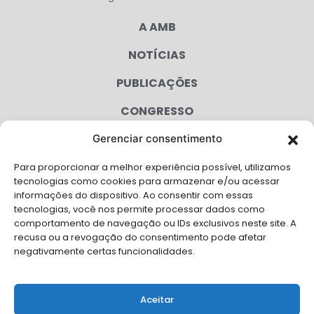
A AMB
NOTÍCIAS
PUBLICAÇÕES
CONGRESSO
Gerenciar consentimento
AGENDA
Para proporcionar a melhor experiência possível, utilizamos
CAMPANHAS
tecnologias como cookies para armazenar e/ou acessar
informações do dispositivo. Ao consentir com essas
SERVIÇOS
tecnologias, você nos permite processar dados como
comportamento de navegação ou IDs exclusivos neste site. A
FILIADAS
recusa ou a revogação do consentimento pode afetar
negativamente certas funcionalidades.
LGPD
FALE CONOSCO
Aceitar