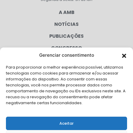
A AMB
NOTÍCIAS
PUBLICAÇÕES
CONGRESSO
Gerenciar consentimento
AGENDA
Para proporcionar a melhor experiência possível, utilizamos
CAMPANHAS
tecnologias como cookies para armazenar e/ou acessar
informações do dispositivo. Ao consentir com essas
SERVIÇOS
tecnologias, você nos permite processar dados como
comportamento de navegação ou IDs exclusivos neste site. A
FILIADAS
recusa ou a revogação do consentimento pode afetar
negativamente certas funcionalidades.
LGPD
FALE CONOSCO
Aceitar
Solicite Apoio Institucional da AMB para o seu evento