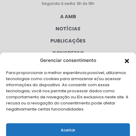
Segunda à sexta: 9h às 18h
A AMB
NOTÍCIAS
PUBLICAÇÕES
CONGRESSO
Gerenciar consentimento
AGENDA
Para proporcionar a melhor experiência possível, utilizamos
CAMPANHAS
tecnologias como cookies para armazenar e/ou acessar
informações do dispositivo. Ao consentir com essas
SERVIÇOS
tecnologias, você nos permite processar dados como
comportamento de navegação ou IDs exclusivos neste site. A
FILIADAS
recusa ou a revogação do consentimento pode afetar
negativamente certas funcionalidades.
LGPD
FALE CONOSCO
Aceitar