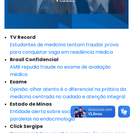
TV Record
Estudantes de medicina tentam fraudar prova
para conquistar vaga em residência médica
Brasil Confidencial
AMB repudia fraude no exame de avaliação
médica
Exame
Opinião: olhar atento é o diferencial na prática da
medicina centrada no cuidado e atenção integral
Estado de Minas
Entidade alerta sobre sociedades médicas
paralelas na endocrinologia
Click Sergipe