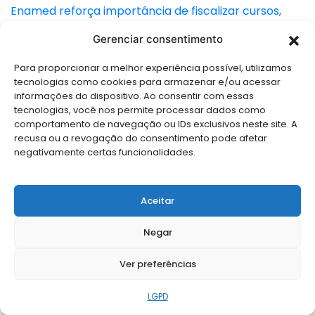
Enamed reforça importância de fiscalizar cursos,
dizem especialistas
Gerenciar consentimento
Leitura Digital PB
Para proporcionar a melhor experiência possível, utilizamos
Enamed reforça importância de fiscalizar cursos,
tecnologias como cookies para armazenar e/ou acessar
dizem especialistas
informações do dispositivo. Ao consentir com essas
tecnologias, você nos permite processar dados como
Poder
comportamento de navegação ou IDs exclusivos neste site. A
Enamed reforça importância de fiscalizar cursos,
recusa ou a revogação do consentimento pode afetar
negativamente certas funcionalidades.
dizem especialistas
ExtraNews GO
Aceitar
Enamed reforça importância de fiscalizar cursos,
dizem especialistas
Negar
Expresso 222
Ver preferências
Enamed reforça importância de fiscalizar cursos,
dizem especialistas
LGPD
Gazeta do Leste