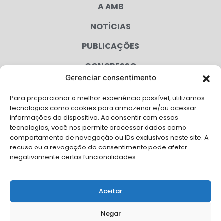
A AMB
NOTÍCIAS
PUBLICAÇÕES
CONGRESSO
Gerenciar consentimento
AGENDA
Para proporcionar a melhor experiência possível, utilizamos
CAMPANHAS
tecnologias como cookies para armazenar e/ou acessar
informações do dispositivo. Ao consentir com essas
SERVIÇOS
tecnologias, você nos permite processar dados como
comportamento de navegação ou IDs exclusivos neste site. A
FILIADAS
recusa ou a revogação do consentimento pode afetar
negativamente certas funcionalidades.
LGPD
FALE CONOSCO
Aceitar
Solicite Apoio Institucional da AMB para o seu evento
Negar