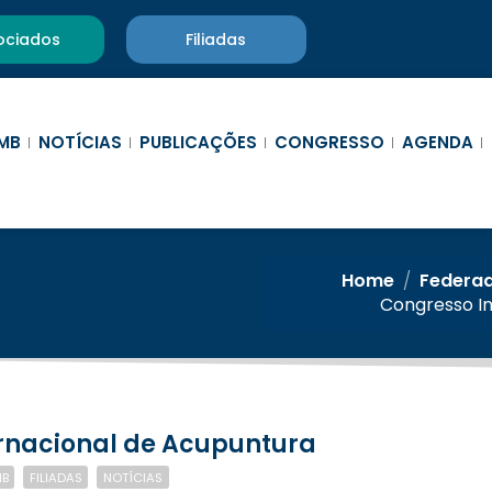
ociados
Filiadas
MB
NOTÍCIAS
PUBLICAÇÕES
CONGRESSO
AGENDA
Home
/
Federa
Congresso I
ernacional de Acupuntura
MB
FILIADAS
NOTÍCIAS