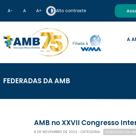
A−
A
A+
Alto contraste
Ass
A A
FEDERADAS DA AMB
AMB no XXVII Congresso Int
FEDERADAS DA A
6 DE NOVEMBRO DE 2023
- CATEGORIA: