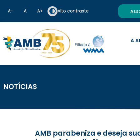
A−
A
A+
Alto contraste
Ass
A A
NOTÍCIAS
AMB parabeniza e deseja sucesso aos novos conselheiros do CFM, que tomaram posse nesta