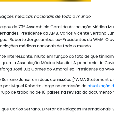
ociações médicas nacionais de todo o mundo
ticipou da 73ª Assembleia Geral da Associação Médica M
nandes, Presidente da AMB, Carlos Vicente Serrano Júnio
Miguel Roberto Jorge, ambos ex-Presidentes da WMA. O ev
sociações médicas nacionais de todo o mundo.
te interessante, muito em função do fato de que tínham
egram a Associação Médica Mundial. A pandemia de Covi
 reforça José Luiz Gomes do Amaral, ex-Presidente da WM
e Serrano Júnior em duas comissões
(
“WMA Statement on
e por Miguel Roberto Jorge na comissão de
atualização 
grupo de trabalho de 10 países na revisão do documento “
ho que Carlos Serrano, Diretor de Relações Internaciona