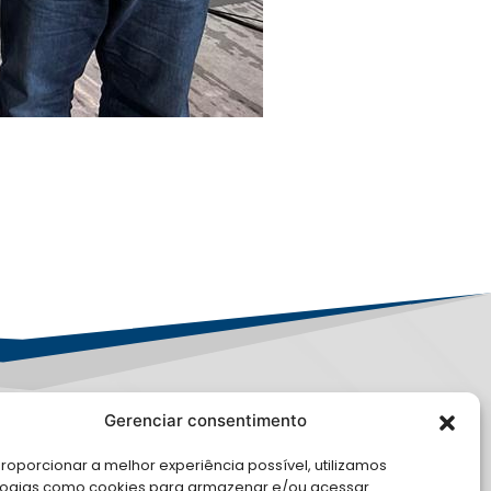
Gerenciar consentimento
PD
roporcionar a melhor experiência possível, utilizamos
E CONOSCO
logias como cookies para armazenar e/ou acessar