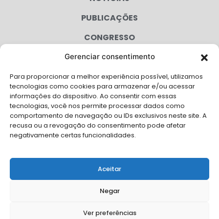
PUBLICAÇÕES
CONGRESSO
Gerenciar consentimento
AGENDA
Para proporcionar a melhor experiência possível, utilizamos
CAMPANHAS
tecnologias como cookies para armazenar e/ou acessar
informações do dispositivo. Ao consentir com essas
SERVIÇOS
tecnologias, você nos permite processar dados como
comportamento de navegação ou IDs exclusivos neste site. A
FILIADAS
recusa ou a revogação do consentimento pode afetar
negativamente certas funcionalidades.
LGPD
FALE CONOSCO
Aceitar
Solicite Apoio Institucional da AMB para o seu evento
Negar
Ver preferências