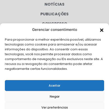
NOTÍCIAS
PUBLICAÇÕES
CONGRESSO
Gerenciar consentimento
AGENDA
Para proporcionar a melhor experiência possível, utilizamos
CAMPANHAS
tecnologias como cookies para armazenar e/ou acessar
informações do dispositivo. Ao consentir com essas
SERVIÇOS
tecnologias, você nos permite processar dados como
comportamento de navegação ou IDs exclusivos neste site. A
FILIADAS
recusa ou a revogação do consentimento pode afetar
negativamente certas funcionalidades.
LGPD
FALE CONOSCO
Aceitar
Solicite Apoio Institucional da AMB para o seu evento
Negar
Ver preferências