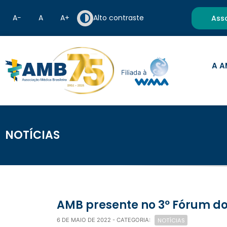
A−
A
A+
Alto contraste
Ass
A A
NOTÍCIAS
AMB presente no 3º Fórum do
NOTÍCIAS
6 DE MAIO DE 2022
- CATEGORIA: