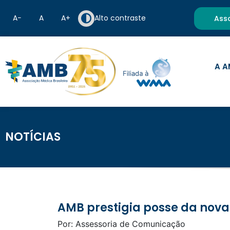
A−
A
A+
Alto contraste
Ass
A A
NOTÍCIAS
AMB prestigia posse da nov
Por: Assessoria de Comunicação