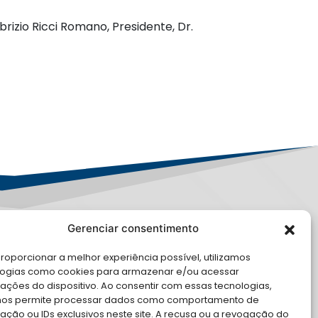
izio Ricci Romano, Presidente, Dr.
Gerenciar consentimento
PD
roporcionar a melhor experiência possível, utilizamos
logias como cookies para armazenar e/ou acessar
LE CONOSCO
ações do dispositivo. Ao consentir com essas tecnologias,
nos permite processar dados como comportamento de
cite Apoio Institucional da AMB
ção ou IDs exclusivos neste site. A recusa ou a revogação do