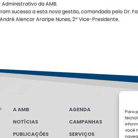
r Administrativo da AMB.
am sucesso a esta nova gestão, comandada pelo Dr. Fabr
 André Alencar Araripe Nunes, 2º Vice-Presidente.
a
A AMB
AGENDA
LG
Para p
tecno
NOTÍCIAS
CAMPANHAS
FA
inform
você 
PUBLICAÇÕES
SERVIÇOS
Soli
navega