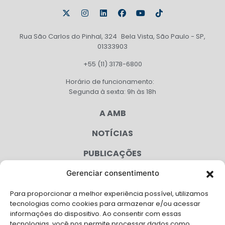
Rua São Carlos do Pinhal, 324 Bela Vista, São Paulo - SP,
01333903
+55 (11) 3178-6800
Horário de funcionamento:
Segunda à sexta: 9h às 18h
A AMB
NOTÍCIAS
PUBLICAÇÕES
CONGRESSO
Gerenciar consentimento
Para proporcionar a melhor experiência possível, utilizamos
AGENDA
tecnologias como cookies para armazenar e/ou acessar
informações do dispositivo. Ao consentir com essas
CAMPANHAS
tecnologias, você nos permite processar dados como