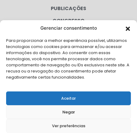
PUBLICAÇÕES
CONGRESSO
Gerenciar consentimento
AGENDA
Para proporcionar a melhor experiência possível, utilizamos
CAMPANHAS
tecnologias como cookies para armazenar e/ou acessar
informações do dispositivo. Ao consentir com essas
SERVIÇOS
tecnologias, você nos permite processar dados como
comportamento de navegação ou IDs exclusivos neste site. A
FILIADAS
recusa ou a revogação do consentimento pode afetar
negativamente certas funcionalidades.
LGPD
FALE CONOSCO
Aceitar
Solicite Apoio Institucional da AMB para o seu evento
Negar
Ver preferências
© Copyright AMB 2026. Todos os direitos reservados.