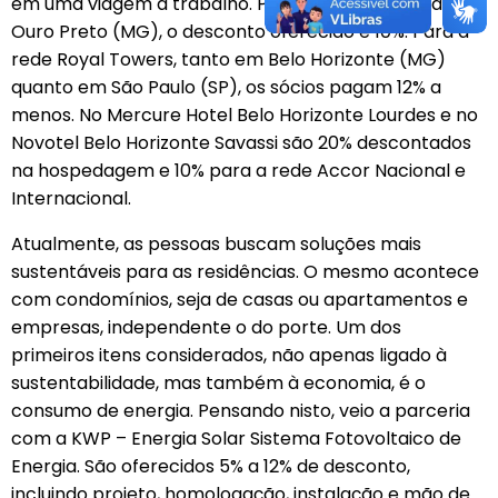
em uma viagem a trabalho. Para o Hotel Ville Real, em
Ouro Preto (MG), o desconto oferecido é 10%. Para a
rede Royal Towers, tanto em Belo Horizonte (MG)
quanto em São Paulo (SP), os sócios pagam 12% a
menos. No Mercure Hotel Belo Horizonte Lourdes e no
Novotel Belo Horizonte Savassi são 20% descontados
na hospedagem e 10% para a rede Accor Nacional e
Internacional.
Atualmente, as pessoas buscam soluções mais
sustentáveis para as residências. O mesmo acontece
com condomínios, seja de casas ou apartamentos e
empresas, independente o do porte. Um dos
primeiros itens considerados, não apenas ligado à
sustentabilidade, mas também à economia, é o
consumo de energia. Pensando nisto, veio a parceria
com a KWP – Energia Solar Sistema Fotovoltaico de
Energia. São oferecidos 5% a 12% de desconto,
incluindo projeto, homologação, instalação e mão de