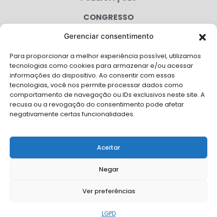
CONGRESSO
Gerenciar consentimento
AGENDA
Para proporcionar a melhor experiência possível, utilizamos
CAMPANHAS
tecnologias como cookies para armazenar e/ou acessar
informações do dispositivo. Ao consentir com essas
SERVIÇOS
tecnologias, você nos permite processar dados como
comportamento de navegação ou IDs exclusivos neste site. A
FILIADAS
recusa ou a revogação do consentimento pode afetar
negativamente certas funcionalidades.
LGPD
FALE CONOSCO
Aceitar
Solicite Apoio Institucional da AMB para o seu evento
Negar
Ver preferências
© Copyright AMB 2026. Todos os direitos reservados.
LGPD