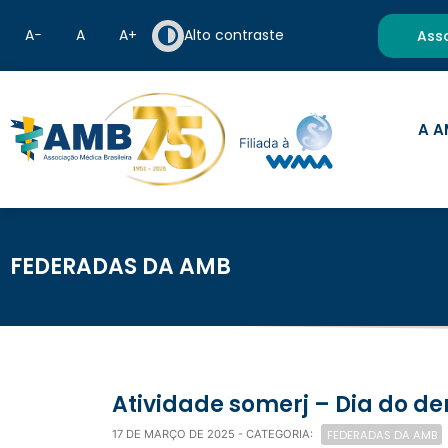
A−
A
A+
Alto contraste
Ass
A A
FEDERADAS DA AMB
Atividade somerj – Dia do d
FEDERADAS DA AMB
17 DE MARÇO DE 2025
- CATEGORIA: