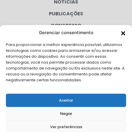
NOTÍCIAS
PUBLICAÇÕES
CONGRESSO
Gerenciar consentimento
AGENDA
Para proporcionar a melhor experiência possível, utilizamos
CAMPANHAS
tecnologias como cookies para armazenar e/ou acessar
informações do dispositivo. Ao consentir com essas
SERVIÇOS
tecnologias, você nos permite processar dados como
comportamento de navegação ou IDs exclusivos neste site. A
FILIADAS
recusa ou a revogação do consentimento pode afetar
negativamente certas funcionalidades.
LGPD
FALE CONOSCO
Aceitar
Solicite Apoio Institucional da AMB para o seu evento
Negar
Ver preferências