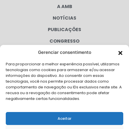
A AMB
NOTÍCIAS
PUBLICAÇÕES
CONGRESSO
Gerenciar consentimento
AGENDA
Para proporcionar a melhor experiência possível, utilizamos
CAMPANHAS
tecnologias como cookies para armazenar e/ou acessar
informações do dispositivo. Ao consentir com essas
SERVIÇOS
tecnologias, você nos permite processar dados como
comportamento de navegação ou IDs exclusivos neste site. A
FILIADAS
recusa ou a revogação do consentimento pode afetar
negativamente certas funcionalidades.
LGPD
FALE CONOSCO
Aceitar
Solicite Apoio Institucional da AMB para o seu evento