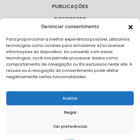
PUBLICAÇÕES
CONGRESSO
Gerenciar consentimento
AGENDA
Para proporcionar a melhor experiência possível, utilizamos
CAMPANHAS
tecnologias como cookies para armazenar e/ou acessar
informações do dispositivo. Ao consentir com essas
SERVIÇOS
tecnologias, você nos permite processar dados como
comportamento de navegação ou IDs exclusivos neste site. A
FILIADAS
recusa ou a revogação do consentimento pode afetar
negativamente certas funcionalidades.
LGPD
FALE CONOSCO
Aceitar
Solicite Apoio Institucional da AMB para o seu evento
Negar
Ver preferências
© Copyright AMB 2026. Todos os direitos reservados.