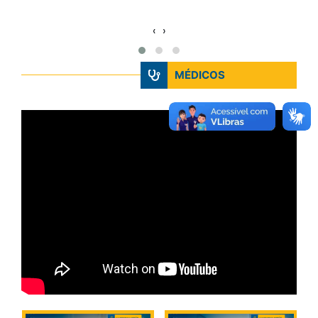
‹
›
MÉDICOS