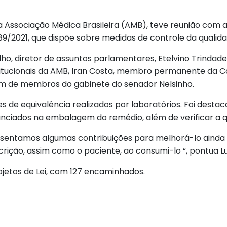
a Associação Médica Brasileira (AMB), teve reunião com
 589/2021, que dispõe sobre medidas de controle da quali
 diretor de assuntos parlamentares, Etelvino Trindade,
nstitucionais da AMB, Iran Costa, membro permanente da 
lém de membros do gabinete do senador Nelsinho.
e equivalência realizados por laboratórios. Foi desta
ciados na embalagem do remédio, além de verificar a 
presentamos algumas contribuições para melhorá-lo ainda
rição, assim como o paciente, ao consumi-lo “, pontua L
jetos de Lei, com 127 encaminhados.