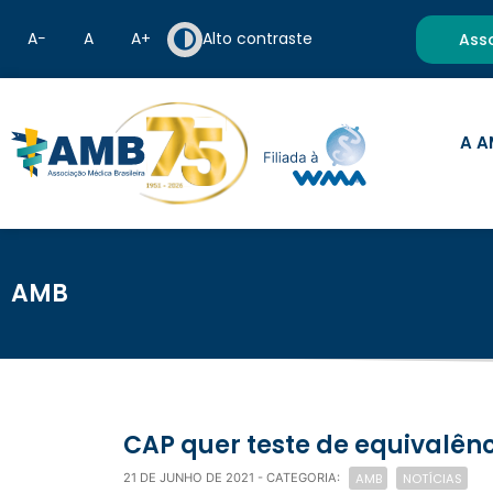
A−
A
A+
Alto contraste
Ass
A A
AMB
CAP quer teste de equival
AMB
NOTÍCIAS
21 DE JUNHO DE 2021
- CATEGORIA: