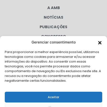
A AMB
NOTÍCIAS
PUBLICAÇÕES
CONGRESSO
Gerenciar consentimento
AGENDA
Para proporcionar a melhor experiência possível, utilizamos
CAMPANHAS
tecnologias como cookies para armazenar e/ou acessar
informações do dispositivo. Ao consentir com essas
SERVIÇOS
tecnologias, você nos permite processar dados como
comportamento de navegação ou IDs exclusivos neste site. A
FILIADAS
recusa ou a revogação do consentimento pode afetar
negativamente certas funcionalidades.
LGPD
FALE CONOSCO
Aceitar
Solicite Apoio Institucional da AMB para o seu evento