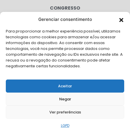
CONGRESSO
Gerenciar consentimento
AGENDA
Para proporcionar a melhor experiência possível, utilizamos
CAMPANHAS
tecnologias como cookies para armazenar e/ou acessar
informações do dispositivo. Ao consentir com essas
SERVIÇOS
tecnologias, você nos permite processar dados como
comportamento de navegação ou IDs exclusivos neste site. A
FILIADAS
recusa ou a revogação do consentimento pode afetar
negativamente certas funcionalidades.
LGPD
FALE CONOSCO
Aceitar
Solicite Apoio Institucional da AMB para o seu evento
Negar
Ver preferências
© Copyright AMB 2026. Todos os direitos reservados.
LGPD