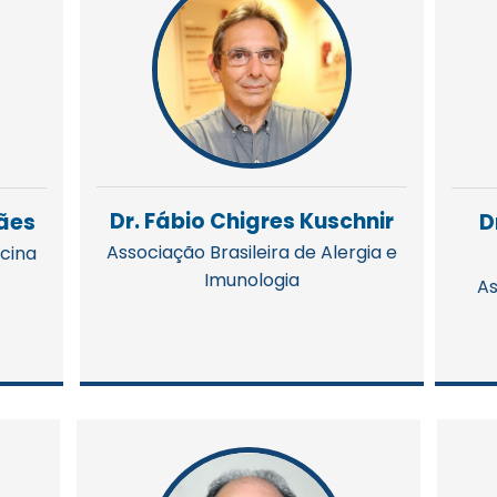
Dr. Fábio Chigres Kuschnir
rães
D
Associação Brasileira de Alergia e
icina
Imunologia
As