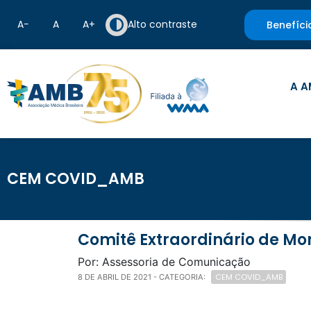
A−
A
A+
Alto contraste
Benefíci
A A
CEM COVID_AMB
Comitê Extraordinário de 
Por: Assessoria de Comunicação
CEM COVID_AMB
8 DE ABRIL DE 2021
- CATEGORIA: