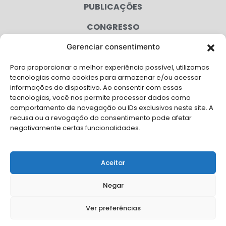
PUBLICAÇÕES
CONGRESSO
Gerenciar consentimento
AGENDA
Para proporcionar a melhor experiência possível, utilizamos
CAMPANHAS
tecnologias como cookies para armazenar e/ou acessar
informações do dispositivo. Ao consentir com essas
SERVIÇOS
tecnologias, você nos permite processar dados como
comportamento de navegação ou IDs exclusivos neste site. A
FILIADAS
recusa ou a revogação do consentimento pode afetar
negativamente certas funcionalidades.
LGPD
FALE CONOSCO
Aceitar
Solicite Apoio Institucional da AMB para o seu evento
Negar
Ver preferências
© Copyright AMB 2026. Todos os direitos reservados.