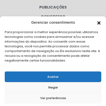
PUBLICAÇÕES
CONGRESSO
Gerenciar consentimento
AGENDA
Para proporcionar a melhor experiência possível, utilizamos
CAMPANHAS
tecnologias como cookies para armazenar e/ou acessar
informações do dispositivo. Ao consentir com essas
SERVIÇOS
tecnologias, você nos permite processar dados como
comportamento de navegação ou IDs exclusivos neste site. A
FILIADAS
recusa ou a revogação do consentimento pode afetar
negativamente certas funcionalidades.
LGPD
FALE CONOSCO
Aceitar
Solicite Apoio Institucional da AMB para o seu evento
Negar
Ver preferências
© Copyright AMB 2026. Todos os direitos reservados.