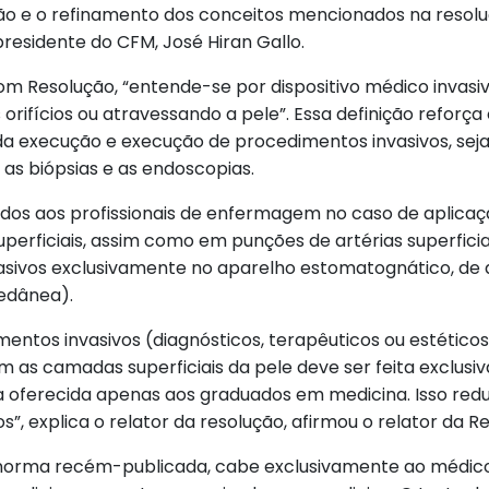
ão e o refinamento dos conceitos mencionados na resoluç
presidente do CFM, José Hiran Gallo.
m Resolução, “entende-se por dispositivo médico invasiv
rifícios ou atravessando a pele”. Essa definição reforça 
 da execução e execução de procedimentos invasivos, seja
 as biópsias e as endoscopias.
dos aos profissionais de enfermagem no caso de aplicaçã
perficiais, assim como em punções de artérias superfici
sivos exclusivamente no aparelho estomatognático, de a
edânea).
imentos invasivos (diagnósticos, terapêuticos ou estético
 as camadas superficiais da pele deve ser feita exclusi
oferecida apenas aos graduados em medicina. Isso redu
s”, explica o relator da resolução, afirmou o relator da R
orma recém-publicada, cabe exclusivamente ao médico