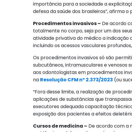
importância para a sociedade a explicitaç
defesa da saúde dos brasileiros”, afirma o 
Procedimentos invasivos –
De acordo co
totalmente no corpo, seja por um dos seus o
atividade privativa do médico a indicação
incluindo os acessos vasculares profundos,
Os procedimentos invasivos só são permiti
subcutâneos, intramusculares e venosos su
aos odontologistas em procedimentos inva
na
Resolução CFM nº 2.373/2023
(ou suc
“Fora desse limite, a realização de proced
aplicações de substâncias que transpassam
executores adequada capacitação técnica 
exposição dos pacientes a efeitos deletério
Cursos de medicina –
De acordo com a n