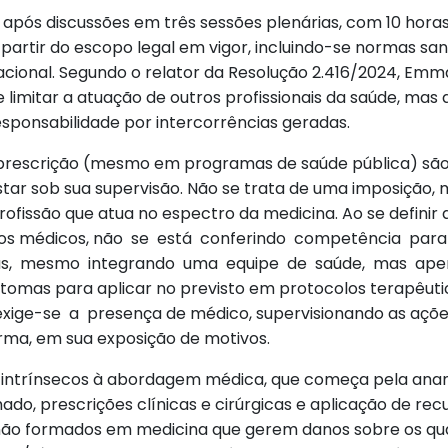
 após discussões em três sessões plenárias, com 10 hora
partir do escopo legal em vigor, incluindo-se normas san
acional. Segundo o relator da Resolução 2.416/2024, Emma
e limitar a atuação de outros profissionais da saúde, ma
responsabilidade por intercorrências geradas.
prescrição (mesmo em programas de saúde pública) são 
ar sob sua supervisão. Não se trata de uma imposição
profissão que atua no espectro da medicina. Ao se definir 
 os médicos, não se está conferindo competência para
as, mesmo integrando uma equipe de saúde, mas apen
 sintomas para aplicar no previsto em protocolos terapê
ige-se a presença de médico, supervisionando as ações
orma, em sua exposição de motivos.
s intrínsecos à abordagem médica, que começa pela ana
o, prescrições clínicas e cirúrgicas e aplicação de rec
ão formados em medicina que gerem danos sobre os quais 