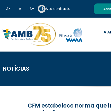
A−
A
A+
Alto contraste
Ass
A A
NOTÍCIAS
CFM estabelece norma que informa os atos que são exclusivos dos médicos no atendimento da