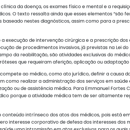
 clínica da doença, os exames físico e mental e a requi
dicos. O texto ressalta ainda que esses elementos “são 
os baseado nestes diagnósticos, assim como para a presc
 a execução de intervenção cirúrgica e a prescrição dos
ução de procedimentos invasivos, já previstas na Lei do
ampo da reabilitação, são atividades exclusivas do médico
próteses que requeiram aferição, aplicação ou adaptação
pete ao médico, como ato jurídico, definir a causa da
em como realizar a administração dos serviços em saúde 
ação ou de assistência médica. Para Emmanuel Fortes Cav
édico porque a atividade médica tem de ser altamente r
 conteúdo intrínseco dos atos dos médicos, pois está em
mero interesse corporativo de defesa dos interesses dos 
 saúde uma intromissão em atos exclusivos para os quai