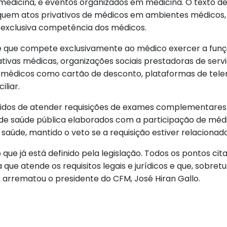
edicina, e eventos organizados em medicina. O texto det
tiquem atos privativos de médicos em ambientes médicos,
a exclusiva competência dos médicos.
 que compete exclusivamente ao médico exercer a funçã
tivas médicas, organizações sociais prestadoras de serv
 médicos como cartão de desconto, plataformas de tele
liar.
ibidos de atender requisições de exames complementares 
de saúde pública elaborados com a participação de médic
aúde, mantido o veto se a requisição estiver relacionada
e já está definido pela legislação. Todos os pontos cita
a que atende os requisitos legais e jurídicos e que, sobre
, arrematou o presidente do CFM, José Hiran Gallo.