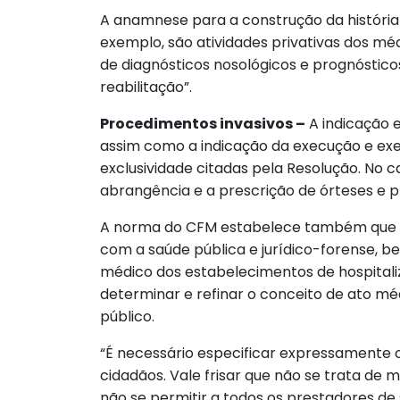
A anamnese para a construção da história
exemplo, são atividades privativas dos mé
de diagnósticos nosológicos e prognóstic
reabilitação”.
Procedimentos invasivos –
A indicação e
assim como a indicação da execução e exec
exclusividade citadas pela Resolução. No c
abrangência e a prescrição de órteses e 
A norma do CFM estabelece também que com
com a saúde pública e jurídico-forense, b
médico dos estabelecimentos de hospitaliz
determinar e refinar o conceito de ato m
público.
“É necessário especificar expressamente o
cidadãos. Vale frisar que não se trata de 
não se permitir a todos os prestadores de