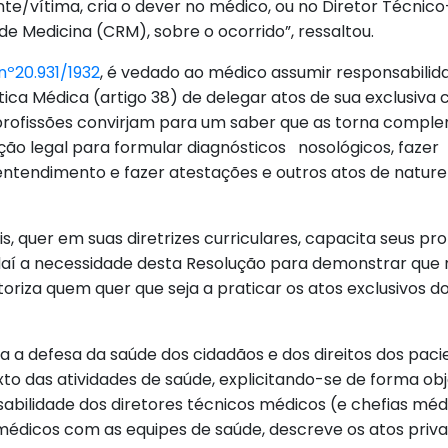
/vítima, cria o dever no médico, ou no Diretor Técnico
de Medicina (CRM), sobre o ocorrido”, ressaltou.
nº20.931/1932
, é vedado ao médico assumir responsabil
Ética Médica (artigo 38) de delegar atos de sua exclus
rofissões convirjam para um saber que as torna compl
ção legal para formular diagnósticos nosológicos, faz
entendimento e fazer atestações e outros atos de natur
s, quer em suas diretrizes curriculares, capacita seus pr
í a necessidade desta Resolução para demonstrar que 
oriza quem quer que seja a praticar os atos exclusivos 
a a defesa da saúde dos cidadãos e dos direitos dos paci
xto das atividades de saúde, explicitando-se de forma ob
abilidade dos diretores técnicos médicos (e chefias méd
édicos com as equipes de saúde, descreve os atos priva