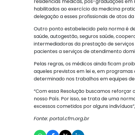
residências médicas, pós-graduações em m
habilitados ao exercício da medicina pra
delegação a esses profissionais de atos d
Outro ponto estabelecido pela norma é de
saúde, autogestão, seguros saúde, coopera
intermediadoras da prestação de serviços
pacientes a serviços de atendimento domici
Pelas regras, os médicos ainda ficam pro
aqueles previstos em lei e, em programas 
determinado nos trabalhos em equipes de s
“Com essa Resolução buscamos reforçar o qu
nosso País. Por isso, se trata de uma norm
excessos cometidos por alguns indivíduos”
Fonte: portal.cfm.org.br