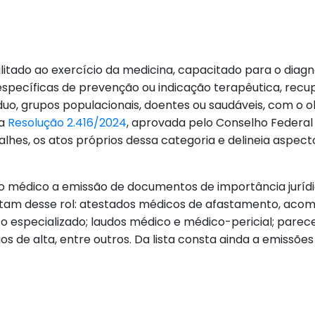
ilitado ao exercício da medicina, capacitado para o diag
specíficas de prevenção ou indicação terapêutica, recup
víduo, grupos populacionais, doentes ou saudáveis, com o
 a
Resolução 2.416/2024
, aprovada pelo Conselho Federal
talhes, os atos próprios dessa categoria e delineia aspecto
do médico a emissão de documentos de importância jurídi
nstam desse rol: atestados médicos de afastamento, aco
 especializado; laudos médico e médico-pericial; parecere
os de alta, entre outros. Da lista consta ainda a emiss