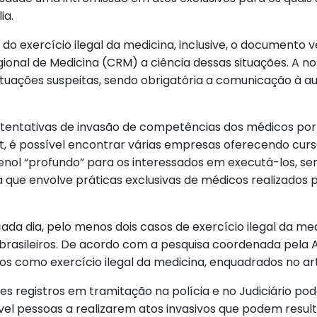
ia.
do exercício ilegal da medicina, inclusive, o documento 
gional de Medicina (CRM) a ciência dessas situações. A
tuações suspeitas, sendo obrigatória a comunicação à aut
tentativas de invasão de competências dos médicos po
t, é possível encontrar várias empresas oferecendo cu
enol “profundo” para os interessados em executá-los, sem 
que envolve práticas exclusivas de médicos realizados
cada dia, pelo menos dois casos de exercício ilegal da m
s brasileiros. De acordo com a pesquisa coordenada pela A
dos como exercício ilegal da medicina, enquadrados no art
s registros em tramitação na polícia e no Judiciário pod
vel pessoas a realizarem atos invasivos que podem resul