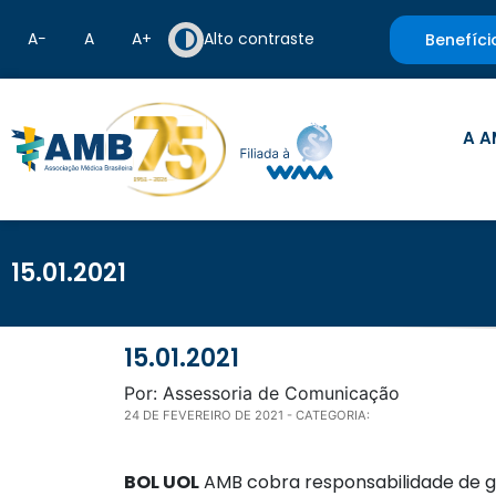
A−
A
A+
Alto contraste
Benefíci
A A
15.01.2021
15.01.2021
Por: Assessoria de Comunicação
24 DE FEVEREIRO DE 2021
- CATEGORIA:
BOL UOL
AMB cobra responsabilidade de 