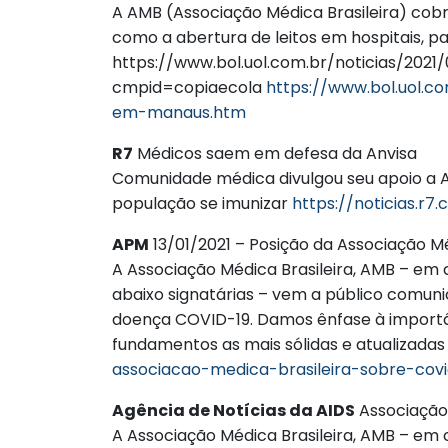
A AMB (Associação Médica Brasileira) cobr
como a abertura de leitos em hospitais, pa
https://www.bol.uol.com.br/noticias/2
cmpid=copiaecola
https://www.bol.uol.
em-manaus.htm
R7
Médicos saem em defesa da Anvisa
Comunidade médica divulgou seu apoio a A
população se imunizar
https://noticias.
APM
13/01/2021 – Posição da Associação M
A Associação Médica Brasileira, AMB – em 
abaixo signatárias – vem a público comuni
doença COVID-19. Damos ênfase à importâ
fundamentos as mais sólidas e atualizadas 
associacao-medica-brasileira-sobre-cov
Agência de Notícias da AIDS
Associação 
A Associação Médica Brasileira, AMB – em 