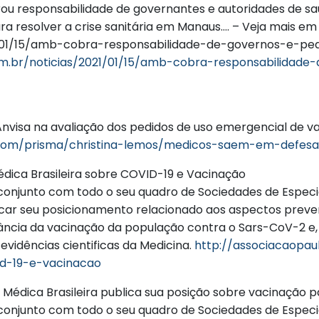
ou responsabilidade de governantes e autoridades de saú
ra resolver a crise sanitária em Manaus…. – Veja mais em
021/01/15/amb-cobra-responsabilidade-de-governos-e
com.br/noticias/2021/01/15/amb-cobra-responsabilidad
nvisa na avaliação dos pedidos de uso emergencial de va
r7.com/prisma/christina-lemos/medicos-saem-em-defesa
édica Brasileira sobre COVID-19 e Vacinação
conjunto com todo o seu quadro de Sociedades de Especi
car seu posicionamento relacionado aos aspectos preven
ncia da vacinação da população contra o Sars-CoV-2 e
evidências cientificas da Medicina.
http://associacaopaul
id-19-e-vacinacao
Médica Brasileira publica sua posição sobre vacinação p
conjunto com todo o seu quadro de Sociedades de Especi