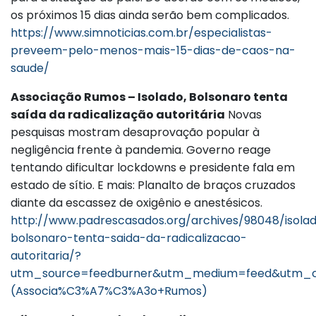
os próximos 15 dias ainda serão bem complicados.
https://www.simnoticias.com.br/especialistas-
preveem-pelo-menos-mais-15-dias-de-caos-na-
saude/
Associação Rumos – Isolado, Bolsonaro tenta
saída da radicalização autoritária
Novas
pesquisas mostram desaprovação popular à
negligência frente à pandemia. Governo reage
tentando dificultar lockdowns e presidente fala em
estado de sítio. E mais: Planalto de braços cruzados
diante da escassez de oxigênio e anestésicos.
http://www.padrescasados.org/archives/98048/isola
bolsonaro-tenta-saida-da-radicalizacao-
autoritaria/?
utm_source=feedburner&utm_medium=feed&utm_c
(Associa%C3%A7%C3%A3o+Rumos)