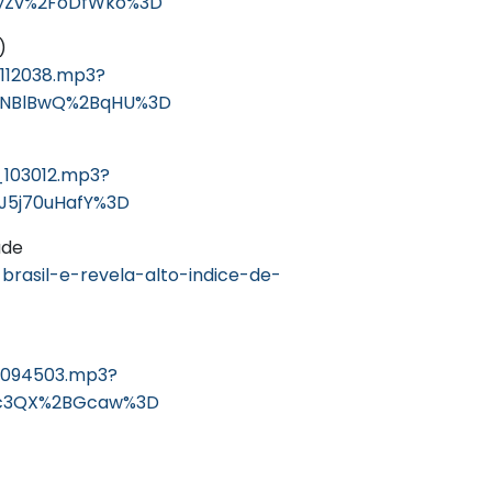
5yZv%2FoDfWko%3D
pe)
_112038.mp3?
B1NBlBwQ%2BqHU%3D
_103012.mp3?
J5j70uHafY%3D
idade
brasil-e-revela-alto-indice-de-
0_094503.mp3?
quc3QX%2BGcaw%3D