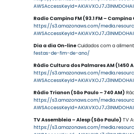
AWSAccessKeyId=AKIAVXOJ7J3INMDOHAI
Radio Campina FM (93.1 FM – Campina
https://s3.amazonaws.com/media.resourc
AWSAccessKeyId=AKIAVXOJ7J3INMDOHAI
Dia a dia On-line
Cuidados com a aliment
festas-de-fim-de-ano/
Rádio Cultura dos Palmares AM (1450 
https://s3.amazonaws.com/media.resource
AWSAccessKeyId=AKIAVXOJ7J3INMDOHAIJ
Rádio Trianon (São Paulo – 740 AM)
Rád
https://s3.amazonaws.com/media.resourc
AWSAccessKeyId=AKIAVXOJ7J3INMDOHAI
TV Assembleia – Alesp (São Paulo)
TV A
https://s3.amazonaws.com/media.resourc