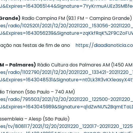
J&Expires=1643065144&Signature=7YyKrmuAUEz3SM8f
 Grande)
Radio Campina FM (93.1 FM – Campina Grand
es/radio/1025201/2021/12/20/20211220_153056-2021122
J&Expires=1643056239&Signature=zqKkfRqK%2F9CZoF
ação nas festas de fim de ano
https://diaadianoticia
AM – Palmares)
Rádio Cultura dos Palmares AM (1450 A
s/radio/1102790/2021/12/20/20211220_133421-20211220_
&Expires=1643048531&Signature=nt0Lk3R3vKXleasyX4
io Trianon (São Paulo – 740 AM)
es/radio/795503/2021/12/20/20211220_122500-20211220
J&Expires=1643045989&Signature=q1dZwNU%2BqmETaL
ssembleia – Alesp (São Paulo)
es/tv/808117/2021/12/20/20211220_122017-20211220_122