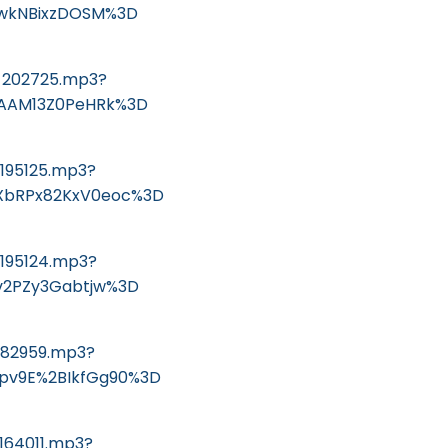
2wkNBixzDOSM%3D
0_202725.mp3?
0AAM13Z0PeHRk%3D
_195125.mp3?
XbRPx82KxV0eoc%3D
_195124.mp3?
v2PZy3Gabtjw%3D
_182959.mp3?
pv9E%2BIkfGg90%3D
164011.mp3?