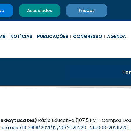
os
Associados
Filiadas
MB
NOTÍCIAS
PUBLICAÇÕES
CONGRESSO
AGENDA
Ho
os Goytacazes)
Rádio Educativa (107.5 FM – Campos D
es/radio/1153999/2021/12/20/20211220_214003-20211220