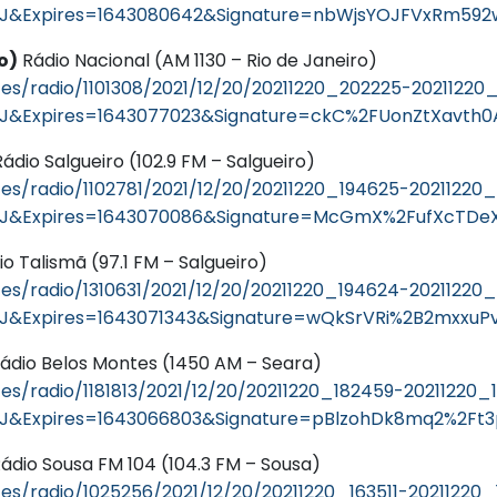
J&Expires=1643080642&Signature=nbWjsYOJFVxRm59
o)
Rádio Nacional (AM 1130 – Rio de Janeiro)
es/radio/1101308/2021/12/20/20211220_202225-2021122
J&Expires=1643077023&Signature=ckC%2FUonZtXavth
ádio Salgueiro (102.9 FM – Salgueiro)
es/radio/1102781/2021/12/20/20211220_194625-20211220
J&Expires=1643070086&Signature=McGmX%2FufXcTDe
o Talismã (97.1 FM – Salgueiro)
es/radio/1310631/2021/12/20/20211220_194624-20211220
&Expires=1643071343&Signature=wQkSrVRi%2B2mxxuP
ádio Belos Montes (1450 AM – Seara)
es/radio/1181813/2021/12/20/20211220_182459-20211220
&Expires=1643066803&Signature=pBlzohDk8mq2%2Ft3
ádio Sousa FM 104 (104.3 FM – Sousa)
s/radio/1025256/2021/12/20/20211220_163511-20211220_