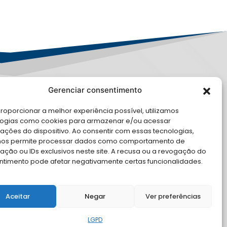
Gerenciar consentimento
PD
roporcionar a melhor experiência possível, utilizamos
E CONOSCO
logias como cookies para armazenar e/ou acessar
ações do dispositivo. Ao consentir com essas tecnologias,
cite Apoio Institucional da AMB
nos permite processar dados como comportamento de
 o seu evento
ção ou IDs exclusivos neste site. A recusa ou a revogação do
ntimento pode afetar negativamente certas funcionalidades.
Aceitar
Negar
Ver preferências
LGPD