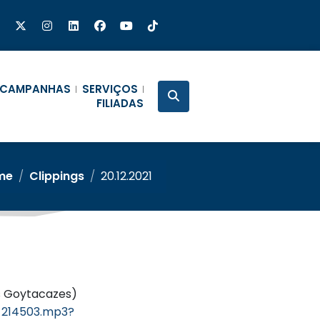
CAMPANHAS
SERVIÇOS
FILIADAS
me
/
Clippings
/
20.12.2021
os Goytacazes)
_214503.mp3?