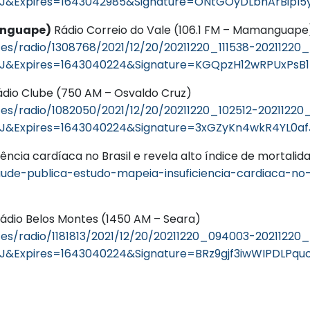
J&Expires=1643042985&Signature=ONtGOyDLbhArBipI
manguape)
Rádio Correio do Vale (106.1 FM – Mamangua
es/radio/1308768/2021/12/20/20211220_111538-20211220
J&Expires=1643040224&Signature=KGQpzH12wRPUxPs
dio Clube (750 AM – Osvaldo Cruz)
es/radio/1082050/2021/12/20/20211220_102512-20211220
&Expires=1643040224&Signature=3xGZyKn4wkR4YL0af
iência cardíaca no Brasil e revela alto índice de mortal
ude-publica-estudo-mapeia-insuficiencia-cardiaca-no-
ádio Belos Montes (1450 AM – Seara)
es/radio/1181813/2021/12/20/20211220_094003-2021122
&Expires=1643040224&Signature=BRz9gjf3iwWIPDLP