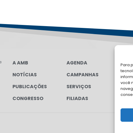
a
A AMB
AGENDA
LG
Para p
FAL
tecno
NOTÍCIAS
CAMPANHAS
inform
Soli
você 
PUBLICAÇÕES
SERVIÇOS
para
navega
conse
CONGRESSO
FILIADAS