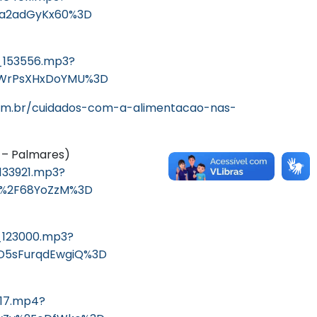
ea2adGyKx60%3D
e)
0_153556.mp3?
UWrPsXHxDoYMU%3D
.com.br/cuidados-com-a-alimentacao-nas-
M – Palmares)
133921.mp3?
t%2F68YoZzM%3D
_123000.mp3?
D5sFurqdEwgiQ%3D
517.mp4?