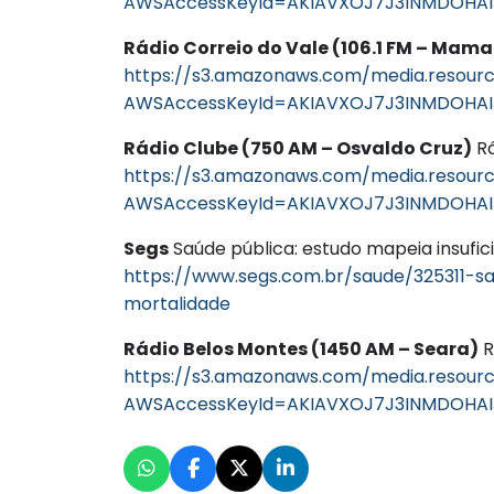
AWSAccessKeyId=AKIAVXOJ7J3INMDOHAI
Rádio Correio do Vale (106.1 FM – Ma
https://s3.amazonaws.com/media.resourc
AWSAccessKeyId=AKIAVXOJ7J3INMDOHAI
Rádio Clube (750 AM – Osvaldo Cruz)
Rá
https://s3.amazonaws.com/media.resourc
AWSAccessKeyId=AKIAVXOJ7J3INMDOHAIJ
Segs
Saúde pública: estudo mapeia insufic
https://www.segs.com.br/saude/325311-sa
mortalidade
Rádio Belos Montes (1450 AM – Seara)
R
https://s3.amazonaws.com/media.resourc
AWSAccessKeyId=AKIAVXOJ7J3INMDOHAIJ