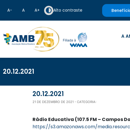
A−
A
A+
Alto contraste
Benefíci
A A
20.12.2021
20.12.2021
21 DE DEZEMBRO DE 2021
- CATEGORIA:
Rádio Educativa (107.5 FM – Campos D
https://s3.amazonaws.com/media.resourc