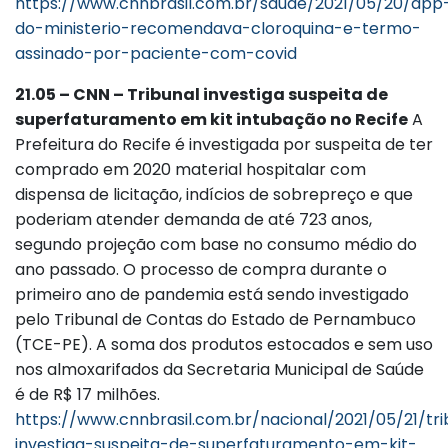
https://www.cnnbrasil.com.br/saude/2021/05/20/app
do-ministerio-recomendava-cloroquina-e-termo-
assinado-por-paciente-com-covid
21.05 – CNN – Tribunal investiga suspeita de
superfaturamento em kit intubação no Recife
A
Prefeitura do Recife é investigada por suspeita de ter
comprado em 2020 material hospitalar com
dispensa de licitação, indícios de sobrepreço e que
poderiam atender demanda de até 723 anos,
segundo projeção com base no consumo médio do
ano passado. O processo de compra durante o
primeiro ano de pandemia está sendo investigado
pelo Tribunal de Contas do Estado de Pernambuco
(TCE-PE). A soma dos produtos estocados e sem uso
nos almoxarifados da Secretaria Municipal de Saúde
é de R$ 17 milhões.
https://www.cnnbrasil.com.br/nacional/2021/05/21/tri
investiga-suspeita-de-superfaturamento-em-kit-