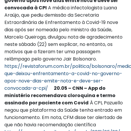
governo após nove dias emite nota e deve ser
convocada à CPI
A médica infectologista Luana
Araújo, que pediu demissão da Secretaria
Extraordinária de Enfrentamento à Covid-19 nove
dias após ser nomeada pelo ministro da Saúde,
Marcelo Queiroga, divulgou nota de agradecimento
neste sábado (22) sem explicar, no entanto, os
motivos que a fizeram ter uma passagem
relâmpago pelo governo Jair Bolsonaro.
https://revistaforum.com.br/politica/bolsonaro/medi
que-deixou-enfrentamento-a-covid-no-governo-
apos-nove-dias-emite-nota-e-deve-ser-
convocada-a-cpi/
20.05 – CNN – App do
ministério recomendava cloroquina e termo
assinado por paciente com Covid
À CPI, Pazuello
negou que plataforma da Saúde tenha entrado em
funcionamento. Em nota, CFM disse ter alertado de
que não havia recomendação científica