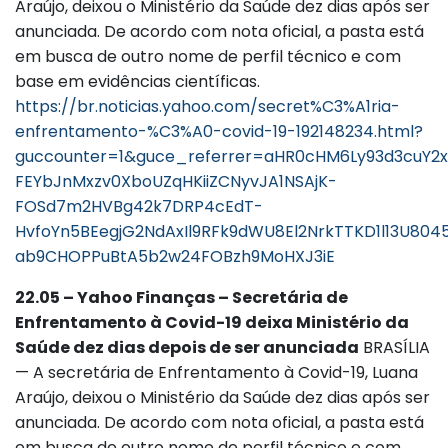
Araújo, deixou o Ministério da Saúde dez dias após ser
anunciada. De acordo com nota oficial, a pasta está
em busca de outro nome de perfil técnico e com
base em evidências científicas.
https://br.noticias.yahoo.com/secret%C3%A1ria-
enfrentamento-%C3%A0-covid-19-192148234.html?
guccounter=1&guce_referrer=aHR0cHM6Ly93d3cuY2
FEYbJnMxzv0XboUZqHKiiZCNyvJA1NSAjK-
FOSd7m2HVBg42k7DRP4cEdT-
HvfoYn5BEegjG2NdAxIl9RFk9dWU8El2NrkTTKD1l13U804
ab9CHOPPuBtA5b2w24FOBzh9MoHXJ3iE
22.05 – Yahoo Finanças – Secretária de
Enfrentamento à Covid-19 deixa Ministério da
Saúde dez dias depois de ser anunciada
BRASÍLIA
— A secretária de Enfrentamento à Covid-19, Luana
Araújo, deixou o Ministério da Saúde dez dias após ser
anunciada. De acordo com nota oficial, a pasta está
em busca de outro nome de perfil técnico e com