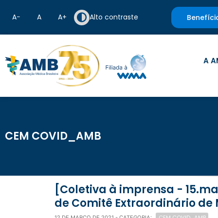
A−
A
A+
Alto contraste
Benefíci
A A
CEM COVID_AMB
[Coletiva à imprensa - 15.mar, às 11h] AMB e sociedades de especialidades anunciam criação
de Comitê Extraordinário de
CEM COVID_AMB
12 DE MARÇO DE 2021
- CATEGORIA: