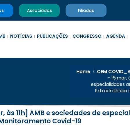
os
Associados
Filiadas
MB
NOTÍCIAS
PUBLICAÇÕES
CONGRESSO
AGENDA
Home
/
CEM COVID_
– 15.mar,
especialidades 
Extraordinário
 Monitoramento Covid-19