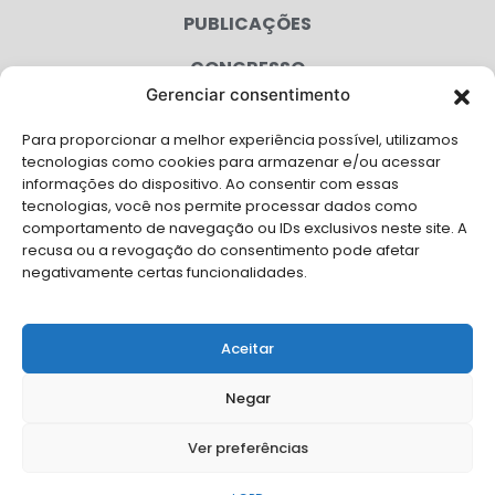
PUBLICAÇÕES
CONGRESSO
Gerenciar consentimento
AGENDA
Para proporcionar a melhor experiência possível, utilizamos
CAMPANHAS
tecnologias como cookies para armazenar e/ou acessar
informações do dispositivo. Ao consentir com essas
SERVIÇOS
tecnologias, você nos permite processar dados como
comportamento de navegação ou IDs exclusivos neste site. A
FILIADAS
recusa ou a revogação do consentimento pode afetar
negativamente certas funcionalidades.
LGPD
FALE CONOSCO
Aceitar
Solicite Apoio Institucional da AMB para o seu evento
Negar
Ver preferências
© Copyright AMB 2026. Todos os direitos reservados.