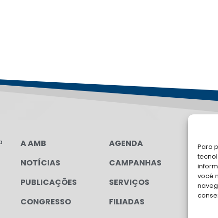
a
A AMB
AGENDA
LG
Para p
FAL
tecno
NOTÍCIAS
CAMPANHAS
inform
Soli
você 
PUBLICAÇÕES
SERVIÇOS
para
navega
conse
CONGRESSO
FILIADAS