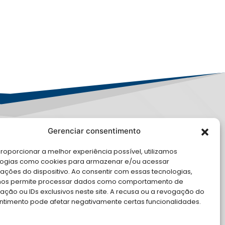
Gerenciar consentimento
PD
roporcionar a melhor experiência possível, utilizamos
E CONOSCO
logias como cookies para armazenar e/ou acessar
ações do dispositivo. Ao consentir com essas tecnologias,
cite Apoio Institucional da AMB
nos permite processar dados como comportamento de
 o seu evento
ção ou IDs exclusivos neste site. A recusa ou a revogação do
ntimento pode afetar negativamente certas funcionalidades.