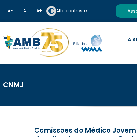
A−
A
A+
Alto contraste
Ass
A A
CNMJ
Comissões do Médico Jovem da AMB e da AMRIGS promovem encontro nacional sobre os