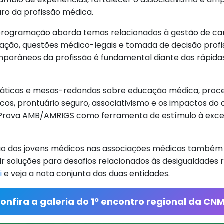
ro da profissão médica.
 programação aborda temas relacionados à gestão de carre
atação, questões médico-legais e tomada de decisão prof
emporâneos da profissão é fundamental diante das rápi
 práticas e mesas-redondas sobre educação médica, pro
ficos, prontuário seguro, associativismo e os impactos do 
rova AMB/AMRIGS como ferramenta de estímulo à excelên
ação dos jovens médicos nas associações médicas também
r soluções para desafios relacionados às desigualdades re
i
e veja a nota conjunta das duas entidades.
onfira a galeria do 1º encontro regional da CN