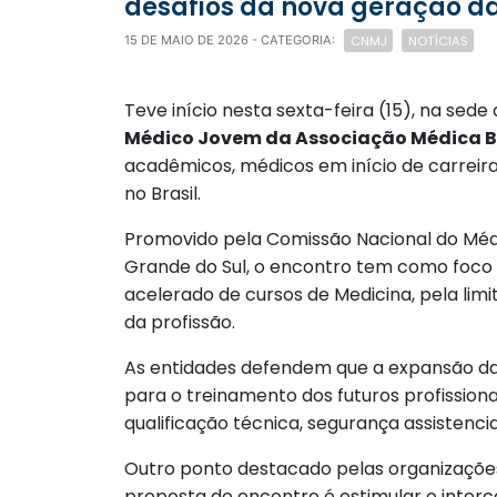
desafios da nova geração d
CNMJ
NOTÍCIAS
15 DE MAIO DE 2026
- CATEGORIA:
Teve início nesta sexta-feira (15), na sed
Médico Jovem da Associação Médica Bra
acadêmicos, médicos em início de carreira 
no Brasil.
Promovido pela Comissão Nacional do Mé
Grande do Sul, o encontro tem como foco
acelerado de cursos de Medicina, pela li
da profissão.
As entidades defendem que a expansão da
para o treinamento dos futuros profissiona
qualificação técnica, segurança assistencia
Outro ponto destacado pelas organizações
proposta do encontro é estimular o interc