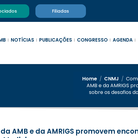
ociados
Filiadas
MB
NOTÍCIAS
PUBLICAÇÕES
CONGRESSO
AGENDA
Home
/
CNMJ
/
Comi
AMB e da AMRIGS pr
sobre os desafios d