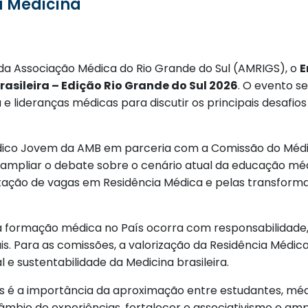
a Medicina
e da Associação Médica do Rio Grande do Sul (AMRIGS), o
E
sileira – Edição Rio Grande do Sul 2026
. O evento s
e lideranças médicas para discutir os principais desafios
dico Jovem da AMB em parceria com a Comissão do Médi
 ampliar o debate sobre o cenário atual da educação m
mitação de vagas em Residência Médica e pelas transfor
 formação médica no País ocorra com responsabilidade, 
is. Para as comissões, a valorização da Residência Médic
l e sustentabilidade da Medicina brasileira.
 é a importância da aproximação entre estudantes, médi
âmbio de experiências, fortalecer o associativismo e amp