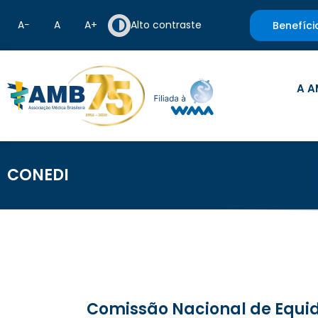
A−
A
A+
Alto contraste
Benefíci
A A
CONEDI
Comissão Nacional de Equid