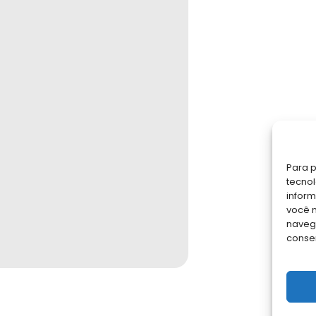
Para p
tecno
inform
você 
navega
conse